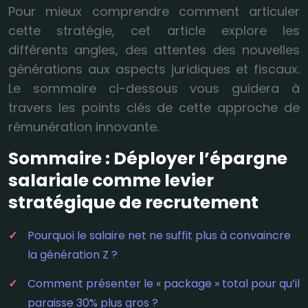
Pour mieux comprendre comment articuler
cette stratégie, cet article explore les
différents angles, des attentes des nouvelles
générations aux aspects juridiques et fiscaux.
Le sommaire ci-dessous vous guidera à
travers les points clés de cette approche de
rémunération innovante.
Sommaire : Déployer l’épargne
salariale comme levier
stratégique de recrutement
Pourquoi le salaire net ne suffit plus à convaincre
la génération Z ?
Comment présenter le « package » total pour qu’il
paraisse 30% plus gros ?