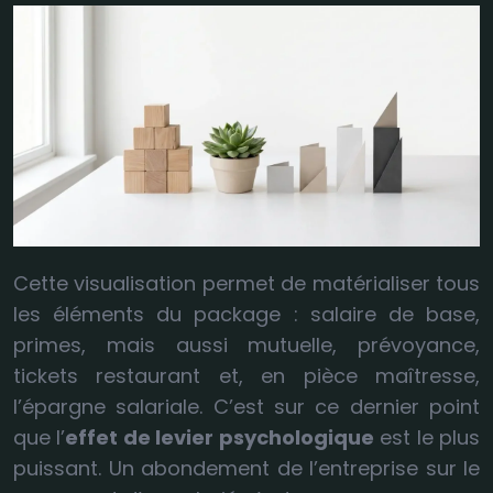
Cette visualisation permet de matérialiser tous
les éléments du package : salaire de base,
primes, mais aussi mutuelle, prévoyance,
tickets restaurant et, en pièce maîtresse,
l’épargne salariale. C’est sur ce dernier point
que l’
effet de levier psychologique
est le plus
puissant. Un abondement de l’entreprise sur le