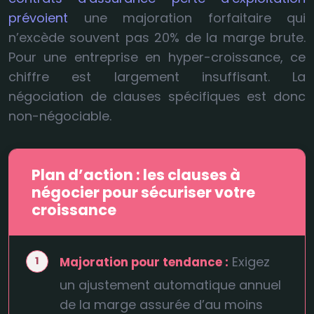
prévoient
une majoration forfaitaire qui
n’excède souvent pas 20% de la marge brute.
Pour une entreprise en hyper-croissance, ce
chiffre est largement insuffisant. La
négociation de clauses spécifiques est donc
non-négociable.
Plan d’action : les clauses à
négocier pour sécuriser votre
croissance
Exigez
Majoration pour tendance :
un ajustement automatique annuel
de la marge assurée d’au moins