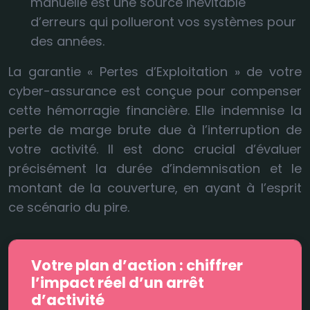
manuelle est une source inévitable
d’erreurs qui pollueront vos systèmes pour
des années.
La garantie « Pertes d’Exploitation » de votre
cyber-assurance est conçue pour compenser
cette hémorragie financière. Elle indemnise la
perte de marge brute due à l’interruption de
votre activité. Il est donc crucial d’évaluer
précisément la durée d’indemnisation et le
montant de la couverture, en ayant à l’esprit
ce scénario du pire.
Votre plan d’action : chiffrer
l’impact réel d’un arrêt
d’activité