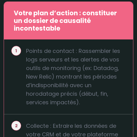
Votre plan d’action : constituer
un dossier de causalité
incontestable
Points de contact : Rassembler les
logs serveurs et les alertes de vos
outils de monitoring (ex: Datadog,
New Relic) montrant les périodes
d’indisponibilité avec un
horodatage précis (début, fin,
services impactés).
Collecte : Extraire les données de
votre CRM et de votre plateforme