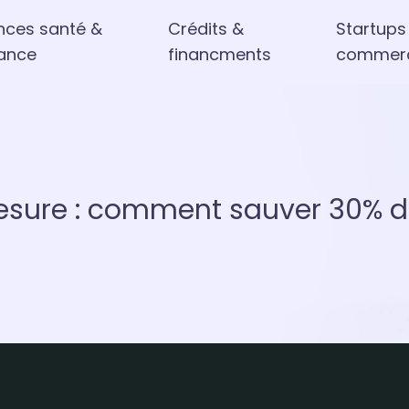
nces santé &
Crédits &
Startups
ance
financments
commer
esure : comment sauver 30% du