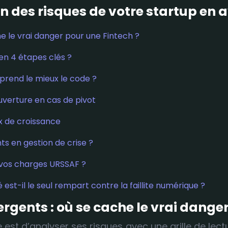
n des risques de votre startup en
e le vrai danger pour une Fintech ?
n 4 étapes clés ?
mprend le mieux le code ?
uverture en cas de pivot
ux de croissance
ts en gestion de crise ?
re vos charges URSSAF ?
 est-il le seul rempart contre la faillite numérique ?
gents : où se cache le vrai danger
est d’analyser ses risques avec une grille de lect